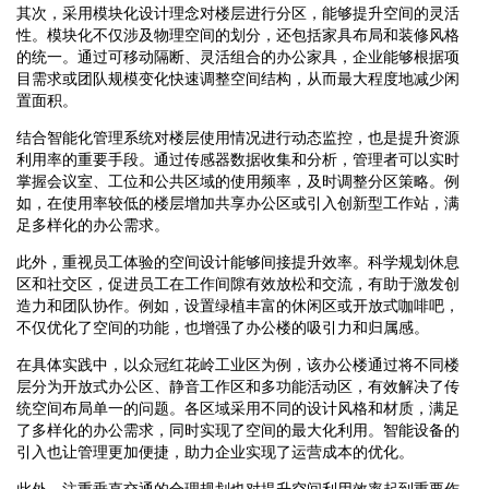
其次，采用模块化设计理念对楼层进行分区，能够提升空间的灵活
性。模块化不仅涉及物理空间的划分，还包括家具布局和装修风格
的统一。通过可移动隔断、灵活组合的办公家具，企业能够根据项
目需求或团队规模变化快速调整空间结构，从而最大程度地减少闲
置面积。
结合智能化管理系统对楼层使用情况进行动态监控，也是提升资源
利用率的重要手段。通过传感器数据收集和分析，管理者可以实时
掌握会议室、工位和公共区域的使用频率，及时调整分区策略。例
如，在使用率较低的楼层增加共享办公区或引入创新型工作站，满
足多样化的办公需求。
此外，重视员工体验的空间设计能够间接提升效率。科学规划休息
区和社交区，促进员工在工作间隙有效放松和交流，有助于激发创
造力和团队协作。例如，设置绿植丰富的休闲区或开放式咖啡吧，
不仅优化了空间的功能，也增强了办公楼的吸引力和归属感。
在具体实践中，以众冠红花岭工业区为例，该办公楼通过将不同楼
层分为开放式办公区、静音工作区和多功能活动区，有效解决了传
统空间布局单一的问题。各区域采用不同的设计风格和材质，满足
了多样化的办公需求，同时实现了空间的最大化利用。智能设备的
引入也让管理更加便捷，助力企业实现了运营成本的优化。
此外，注重垂直交通的合理规划也对提升空间利用效率起到重要作