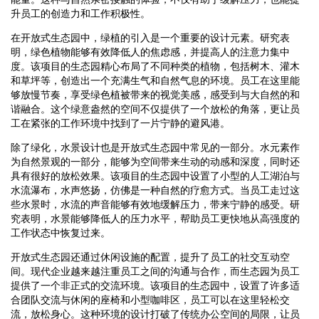
升员工的创造力和工作积极性。
在开放式生态园中，绿植的引入是一个重要的设计元素。研究表
明，绿色植物能够有效降低人的焦虑感，并提高人的注意力集中
度。该项目的生态园精心布局了不同种类的植物，包括树木、灌木
和草坪等，创造出一个充满生气和自然气息的环境。员工在这里能
够放慢节奏，享受绿色植被带来的视觉美感，感受到与大自然的和
谐融合。这个绿意盎然的空间不仅提供了一个放松的角落，更让员
工在紧张的工作环境中找到了一片宁静的避风港。
除了绿化，水景设计也是开放式生态园中常见的一部分。水元素作
为自然景观的一部分，能够为空间带来生动的动感和深度，同时还
具有很好的放松效果。该项目的生态园中设置了小型的人工湖泊与
水流瀑布，水声悠扬，仿佛是一种自然的疗愈方式。当员工走过这
些水景时，水流的声音能够有效地缓解压力，带来宁静的感受。研
究表明，水景能够降低人的压力水平，帮助员工更快地从高强度的
工作状态中恢复过来。
开放式生态园还通过休闲设施的配置，提升了员工的社交互动空
间。现代企业越来越注重员工之间的沟通与合作，而生态园为员工
提供了一个非正式的交流环境。该项目的生态园中，设置了许多适
合团队交流与休闲的座椅和小型咖啡区，员工可以在这里轻松交
流，放松身心。这种环境的设计打破了传统办公空间的局限，让员