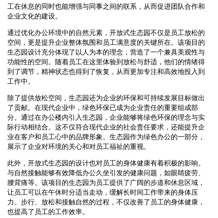
工在休息的同时也能增强与同事之间的联系，从而促进团队合作和
企业文化的建设。
通过优化办公环境中的自然元素，开放式生态园不仅是员工放松的
空间，更是提升企业整体氛围和员工满意度的关键所在。该项目的
生态园设计充分体现了以人为本的理念，营造了一个兼具美观性与
功能性的空间。随着员工在这里体验到放松与舒适，他们的情绪得
到了调节，精神状态也得到了恢复，从而更加专注和高效地投入到
工作中。
除了提供放松空间，生态园还为企业的环保和可持续发展目标做出
了贡献。在现代企业中，绿色环保已成为企业责任的重要组成部
分。通过在办公楼内引入生态园，企业能够将绿色环保的理念与实
际行动相结合。这不仅符合现代企业的社会责任要求，还能提升企
业在客户和员工心中的品牌形象。生态园作为绿色办公的一部分，
展示了企业对环境的关心和对员工福祉的重视。
此外，开放式生态园的设计也对员工的身体健康有着积极的影响。
与自然接触能够有效降低办公久坐引发的健康问题，如眼睛疲劳、
腰背痛等。该项目的生态园为员工提供了广阔的步道和休息区域，
让员工可以在午休时分适当走动，缓解长时间工作带来的身体压
力。步行、放松和接触自然的过程，不仅改善了员工的身体健康，
也提高了员工的工作效率。